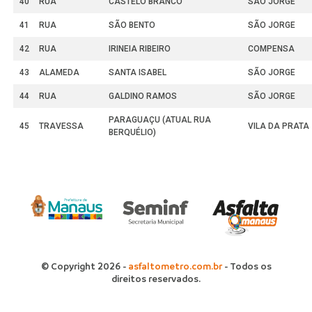
40
RUA
CASTELO BRANCO
SÃO JORGE
41
RUA
SÃO BENTO
SÃO JORGE
42
RUA
IRINEIA RIBEIRO
COMPENSA
43
ALAMEDA
SANTA ISABEL
SÃO JORGE
44
RUA
GALDINO RAMOS
SÃO JORGE
PARAGUAÇU (ATUAL RUA
45
TRAVESSA
VILA DA PRATA
BERQUÉLIO)
© Copyright 2026 -
asfaltometro.com.br
- Todos os
direitos reservados.