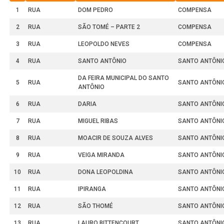
1
RUA
DOM PEDRO
COMPENSA
2
RUA
SÃO TOMÉ – PARTE 2
COMPENSA
3
RUA
LEOPOLDO NEVES
COMPENSA
4
RUA
SANTO ANTÔNIO
SANTO ANTÔNI
DA FEIRA MUNICIPAL DO SANTO
5
RUA
SANTO ANTÔNI
ANTÔNIO
6
RUA
DARIA
SANTO ANTÔNI
7
RUA
MIGUEL RIBAS
SANTO ANTÔNI
8
RUA
MOACIR DE SOUZA ALVES
SANTO ANTÔNI
9
RUA
VEIGA MIRANDA
SANTO ANTÔNI
10
RUA
DONA LEOPOLDINA
SANTO ANTÔNI
11
RUA
IPIRANGA
SANTO ANTÔNI
12
RUA
SÃO THOMÉ
SANTO ANTÔNI
13
RUA
LAURO BITTENCOURT
SANTO ANTÔNI