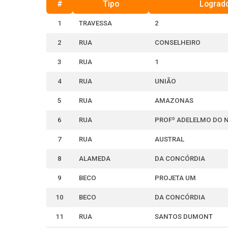
#
Tipo
Lograd
1
TRAVESSA
2
2
RUA
CONSELHEIRO
3
RUA
1
4
RUA
UNIÃO
5
RUA
AMAZONAS
6
RUA
PROFº ADELELMO DO 
7
RUA
AUSTRAL
8
ALAMEDA
DA CONCÓRDIA
9
BECO
PROJETA UM
10
BECO
DA CONCÓRDIA
11
RUA
SANTOS DUMONT