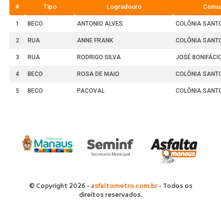
#
Tipo
Logradouro
Comu
1
BECO
ANTONIO ALVES
COLÔNIA SANT
2
RUA
ANNE FRANK
COLÔNIA SANT
3
RUA
RODRIGO SILVA
JOSÉ BONIFÁCI
4
BECO
ROSA DE MAIO
COLÔNIA SANT
5
BECO
PACOVAL
COLÔNIA SANT
© Copyright 2026 -
asfaltometro.com.br
- Todos os
direitos reservados.