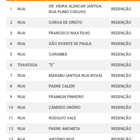
DR. VIEIRA ALENCAR (ANTIGA
1
RUA
REDENÇÃO
RUA PLINIO COELHO)
2
RUA
COROA DE CRISTO
REDENÇÃO
3
RUA
FRANCISCO MAX FILHO
REDENÇÃO
4
RUA
SÃO VICENTE DE PAULA
REDENÇÃO
5
RUA
CORUMBÁ
REDENÇÃO
6
TRAVESSA
“D”
REDENÇÃO
7
RUA
MARABU (ANTIGA RUA NOVA)
REDENÇÃO
8
RUA
PADRE CALERI
REDENÇÃO
9
RUA
FRANKLIN PINHEIRO
REDENÇÃO
10
RUA
CÂNDIDO ONÓRIO
REDENÇÃO
11
RUA
RODOLFO VALE
REDENÇÃO
12
RUA
PADRE ANCHIETA
REDENÇÃO
13
RUA
ANTÔNIO REIS
REDENÇÃO