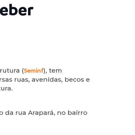
ceber
rutura (
Seminf
), tem
as ruas, avenidas, becos e
ura.
 da rua Arapará, no bairro