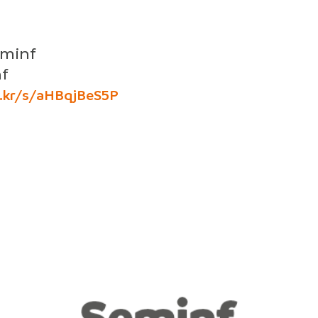
eminf
f
ic.kr/s/aHBqjBeS5P