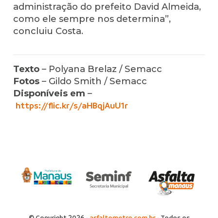
administração do prefeito David Almeida,
como ele sempre nos determina”,
concluiu Costa.
Texto
– Polyana Brelaz / Semacc
Fotos
– Gildo Smith / Semacc
Disponíveis em
–
https://flic.kr/s/aHBqjAuU1r
© Copyright 2026 -
asfaltometro.com.br
- Todos os