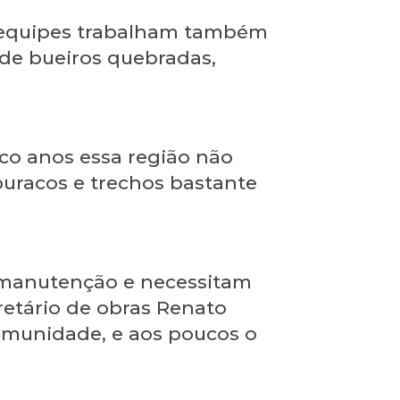
as equipes trabalham também
 de bueiros quebradas,
co anos essa região não
buracos e trechos bastante
m manutenção e necessitam
retário de obras Renato
omunidade, e aos poucos o