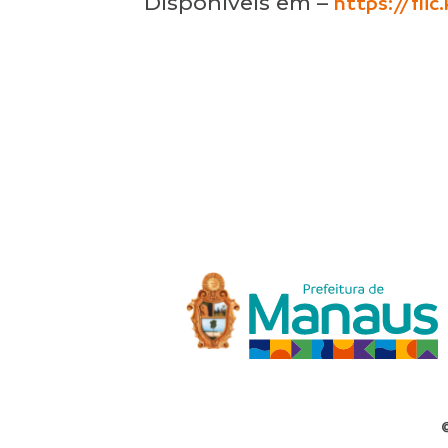
Disponíveis em –
https://fli
©