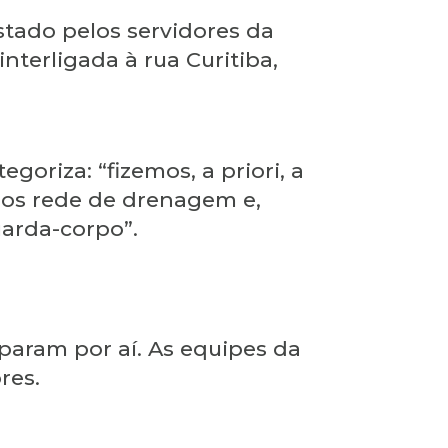
stado pelos servidores da
terligada à rua Curitiba,
egoriza: “fizemos, a priori, a
mos rede de drenagem e,
uarda-corpo”.
 param por aí. As equipes da
res.