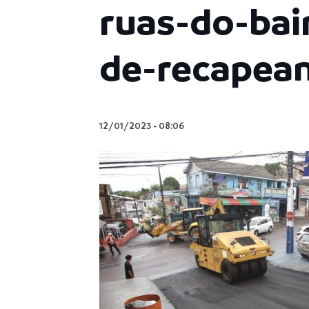
ruas-do-bai
de-recapeam
12/01/2023
-
08:06