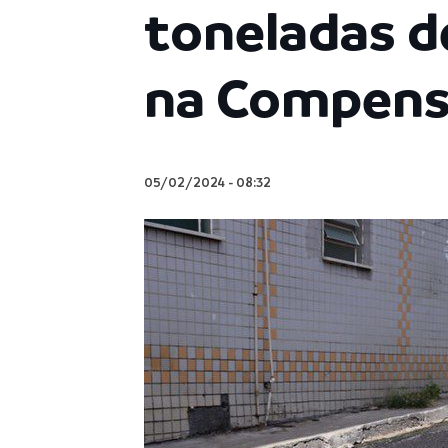
toneladas d
na Compen
05/02/2024
-
08:32