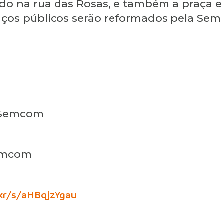
zado na rua das Rosas, e também a praça e
paços públicos serão reformados pela Sem
 Semcom
Semcom
c.kr/s/aHBqjzYgau