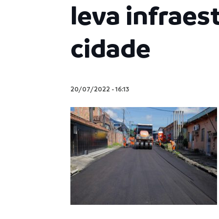
leva infraes
cidade
20/07/2022
-
16:13