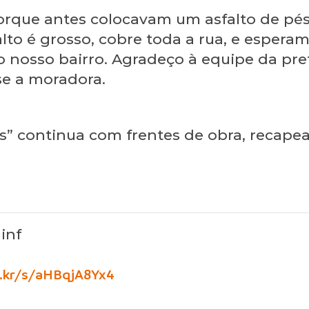
porque antes colocavam um asfalto de pé
alto é grosso, cobre toda a rua, e esper
 nosso bairro. Agradeço à equipe da pref
se a moradora.
” continua com frentes de obra, recape
inf
ic.kr/s/aHBqjA8Yx4