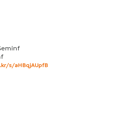
Seminf
f
ic.kr/s/aHBqjAUpfB