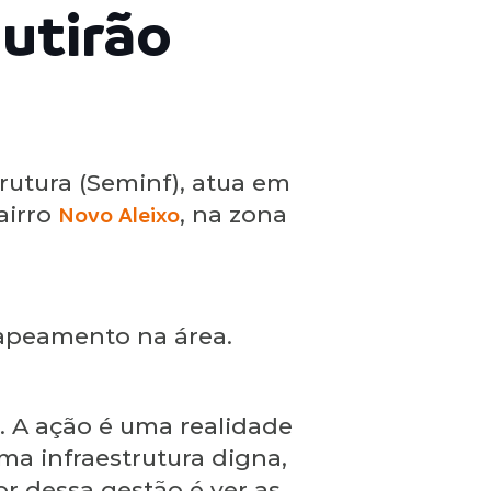
utirão
rutura (Seminf), atua em
airro
Novo Aleixo
, na zona
capeamento na área.
. A ação é uma realidade
a infraestrutura digna,
or dessa gestão é ver as