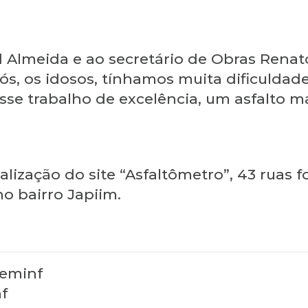
 Almeida e ao secretário de Obras Renato
ós, os idosos, tínhamos muita dificuldad
se trabalho de excelência, um asfalto ma
alização do site “Asfaltômetro”, 43 rua
o bairro Japiim.
Seminf
f