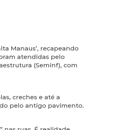
alta Manaus’, recapeando
 foram atendidas pelo
aestrutura (Seminf), com
as, creches e até a
rado pelo antigo pavimento.
nas ruas. É realidade,