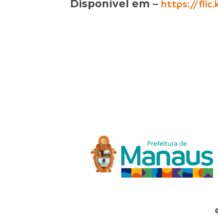
Disponível em –
https://fli
©