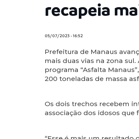
recapeia ma
05/07/2023
-
16:52
Prefeitura de Manaus avanç
mais duas vias na zona sul. 
programa “Asfalta Manaus”, 
200 toneladas de massa asfá
Os dois trechos recebem in
associação dos idosos que f
“Esse é mais um resultado d