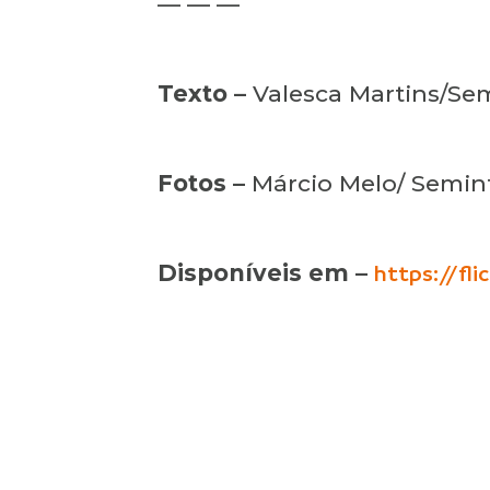
— — —
Texto –
Valesca Martins/Se
Fotos –
Márcio Melo/ Semin
Disponíveis em –
https://fl