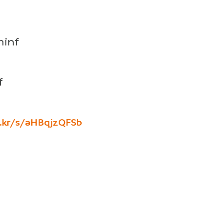
minf
f
ic.kr/s/aHBqjzQFSb