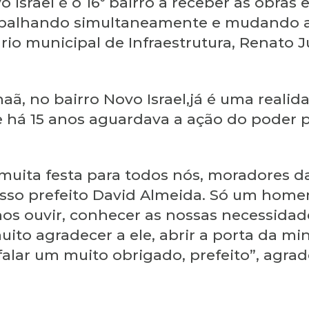
 Israel é o 16⁰ bairro a receber as obras 
rabalhando simultaneamente e mudando a
rio municipal de Infraestrutura, Renato J
ã, no bairro Novo Israel,já é uma real
há 15 anos aguardava a ação do poder p
 muita festa para todos nós, moradores 
sso prefeito David Almeida. Só um home
nos ouvir, conhecer as nossas necessidade
ito agradecer a ele, abrir a porta da mi
falar um muito obrigado, prefeito”, agra