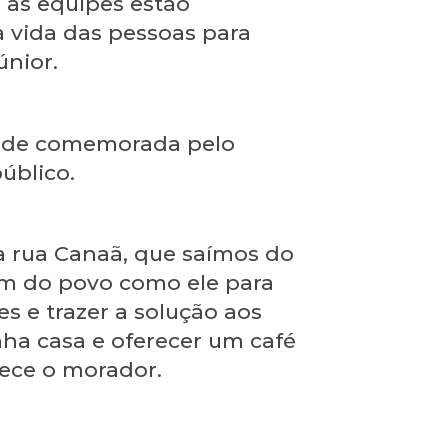
e as equipes estão
 vida das pessoas para
únior.
idade comemorada pelo
úblico.
da rua Canaã, que saímos do
m do povo como ele para
s e trazer a solução aos
nha casa e oferecer um café
dece o morador.