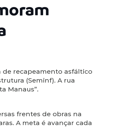
emoram
a
 de recapeamento asfáltico
trutura (Seminf). A rua
lta Manaus”.
rsas frentes de obras na
aras. A meta é avançar cada