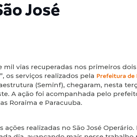
São José
e mil vias recuperadas nos primeiros do
, os serviços realizados pela
Prefeitura de
aestrutura (Seminf), chegaram, nesta terça
este. A ação foi acompanhada pelo prefei
ruas Roraima e Paracuuba.
ções realizadas no São José Operário. N
cada dia, avançando mais nesse trabalho 