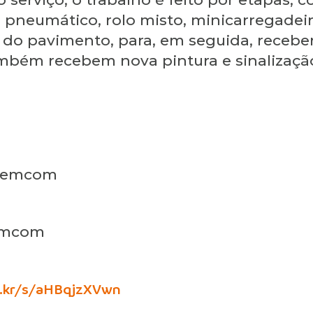
pneumático, rolo misto, minicarregadeira
o pavimento, para, em seguida, receber
ambém recebem nova pintura e sinalização
 Semcom
Semcom
ic.kr/s/aHBqjzXVwn