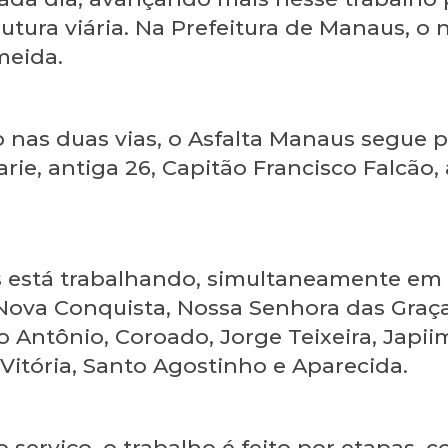
rutura viária. Na Prefeitura de Manaus, o
meida.
o nas duas vias, o Asfalta Manaus segue
arie, antiga 26, Capitão Francisco Falcão, 
está trabalhando, simultaneamente em v
Nova Conquista, Nossa Senhora das Graças
Antônio, Coroado, Jorge Teixeira, Japiim
Vitória, Santo Agostinho e Aparecida.
o serviço, o trabalho é feito por etapas