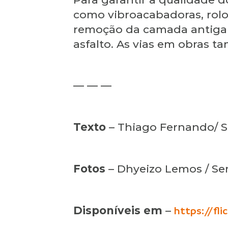
como vibroacabadoras, rolo 
remoção da camada antiga d
asfalto. As vias em obras t
— — —
Texto
– Thiago Fernando/
Fotos
– Dhyeizo Lemos / 
Disponíveis em
–
https://fl